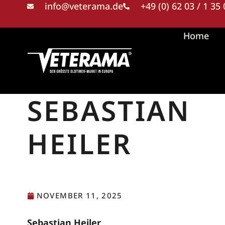
info@veterama.de
+49 (0) 62 03 / 1 35
Home
SEBASTIAN
HEILER
NOVEMBER 11, 2025
Sebastian Heiler