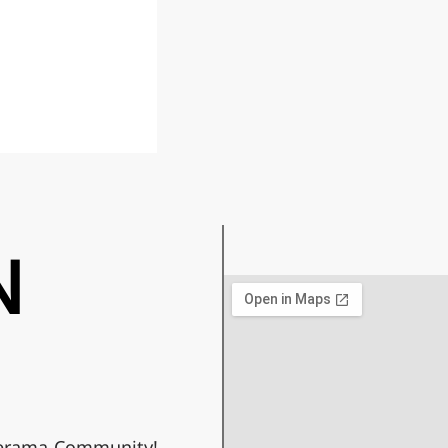
N
eterama-Community!