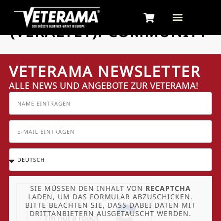
PARTNER KATEGORIE
(VERALTET):
COMMUNITY
VETERAMA NEWSLETTER
ALLE NEWS UND ANGEBOTE ZUR VETERAMA!
SIE MÜSSEN DEN INHALT VON
RECAPTCHA
LADEN, UM DAS FORMULAR ABZUSCHICKEN.
BITTE BEACHTEN SIE, DASS DABEI DATEN MIT
DRITTANBIETERN AUSGETAUSCHT WERDEN.