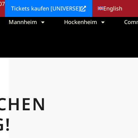
 07
English
Tickets kaufen [UNIVERSE]
Mannheim
Hockenheim
Comm
CHEN
!