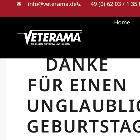
info@veterama.de
+49 (0) 62 03 / 1 35
Home
DANKE
FÜR EINEN
UNGLAUBLI
GEBURTSTAG