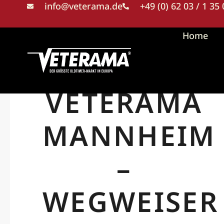
info@veterama.de
+49 (0) 62 03 / 1 35
Home
VETERAMA
MANNHEIM
–
WEGWEISER